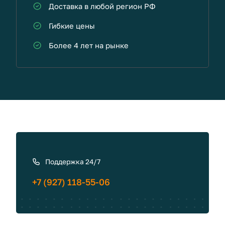
Доставка в любой регион РФ
Гибкие цены
Более 4 лет на рынке
К
а
к
Поддержка 24/7
с
+7 (927) 118-55-06
в
я
з