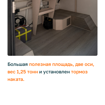
Большая
полезная площадь, две оси,
вес 1,25 тонн
и установлен
тормоз
наката.
⠀