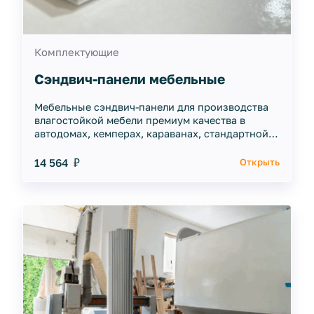
Комплектующие
Сэндвич-панели мебельные
Мебельные сэндвич-панели для производства
влагостойкой мебели премиум качества в
автодомах, кемперах, караванах, стандартной
для мебельной фурнитуры толщиной плиты 16
мм
14 564 ₽
Открыть