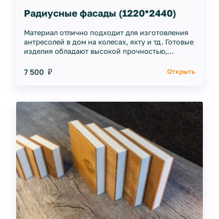
Радиусные фасады (1220*2440)
Материал отлично подходит для изготовления
антресолей в дом на колесах, яхту и тд. Готовые
изделия обладают высокой прочностью,
чрезвычайной легкостью и
водонепроницаемостью.
7 500 ₽
Открыть