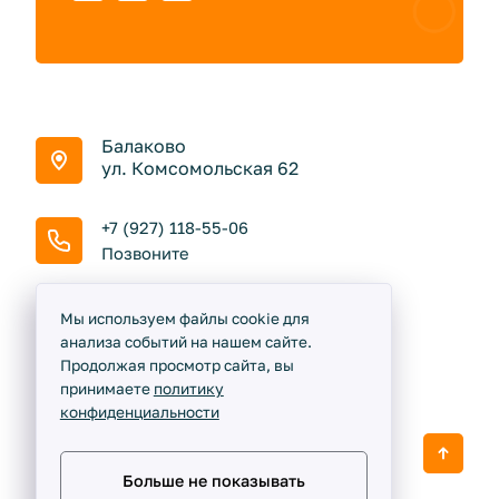
Балаково
ул. Комсомольская 62
+7 (927) 118-55-06
Позвоните
Пн - Сб: 9:00 до 18:00
Мы используем файлы cookie для
Вс: Выходной
анализа событий на нашем сайте.
Продолжая просмотр сайта, вы
принимаете
политику
конфиденциальности
Кемпер, который построил Джек ©
2020 -
2026
Разработка сайта и дизайн:
revtail.ru
Больше не показывать