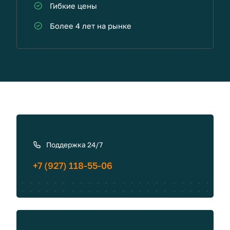
Гибкие цены
Более 4 лет на рынке
К
а
к
Поддержка 24/7
с
+7 (927) 118-55-06
в
я
з
а
т